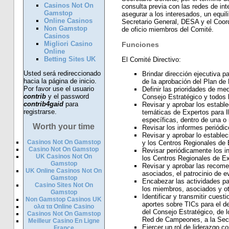
Casinos Not On
consulta previa con las redes de in
Gamstop
asegurar a los interesados, un equili
Online Casinos
Secretario General, DESA y el Coord
Non Gamstop
de oficio miembros del Comité.
Casinos
Migliori Casino
Funciones
Online
Betting Sites UK
El Comité Directivo:
Usted será redireccionado
Brindar dirección ejecutiva pa
hacia la página de inicio.
de la aprobación del Plan de
Por favor use el usuario
Definir las prioridades de me
contrib
y el password
Consejo Estratégico y todos 
contrib4gaid
para
Revisar y aprobar los estab
registrarse.
temáticas de Expertos para ll
específicas, dentro de una o
Worth your time
Revisar los informes periód
Revisar y aprobar lo establec
Casinos Not On Gamstop
y los Centros Regionales de 
Casino Not On Gamstop
Revisar periódicamente los 
UK Casinos Not On
los Centros Regionales de Ex
Gamstop
Revisar y aprobar las recome
UK Online Casinos Not On
asociados, el patrocinio de e
Gamstop
Encabezar las actividades pa
Casino Sites Not On
los miembros, asociados y ot
Gamstop
Identificar y transmitir cues
Non Gamstop Casinos UK
aportes sobre TICs para el de
ολα τα Online Casino
del Consejo Estratégico, de l
Casinos Not On Gamstop
Red de Campeones, a la Secr
Meilleur Casino En Ligne
Ejercer un rol de liderazgo c
France