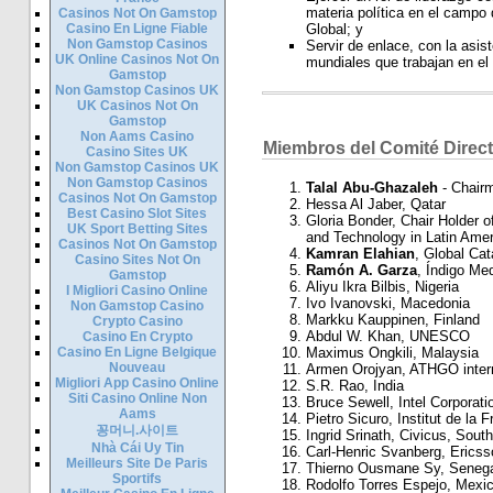
materia política en el campo d
Casinos Not On Gamstop
Casino En Ligne Fiable
Global; y
Non Gamstop Casinos
Servir de enlace, con la asis
UK Online Casinos Not On
mundiales que trabajan en el 
Gamstop
Non Gamstop Casinos UK
UK Casinos Not On
Gamstop
Non Aams Casino
Miembros del Comité Direc
Casino Sites UK
Non Gamstop Casinos UK
Non Gamstop Casinos
Talal Abu-Ghazaleh
- Chair
Casinos Not On Gamstop
Hessa Al Jaber, Qatar
Best Casino Slot Sites
Gloria Bonder, Chair Holder
UK Sport Betting Sites
and Technology in Latin Amer
Casinos Not On Gamstop
Kamran Elahian
, Global Cat
Casino Sites Not On
Ramón A. Garza
, Índigo Me
Gamstop
Aliyu Ikra Bilbis, Nigeria
I Migliori Casino Online
Ivo Ivanovski, Macedonia
Non Gamstop Casino
Markku Kauppinen, Finland
Crypto Casino
Abdul W. Khan, UNESCO
Casino En Crypto
Casino En Ligne Belgique
Maximus Ongkili, Malaysia
Nouveau
Armen Orojyan, ATHGO inter
Migliori App Casino Online
S.R. Rao, India
Siti Casino Online Non
Bruce Sewell, Intel Corporat
Aams
Pietro Sicuro, Institut de la
꽁머니.사이트
Ingrid Srinath, Civicus, South
Nhà Cái Uy Tin
Carl-Henric Svanberg, Erics
Meilleurs Site De Paris
Thierno Ousmane Sy, Senega
Sportifs
Rodolfo Torres Espejo, Mexi