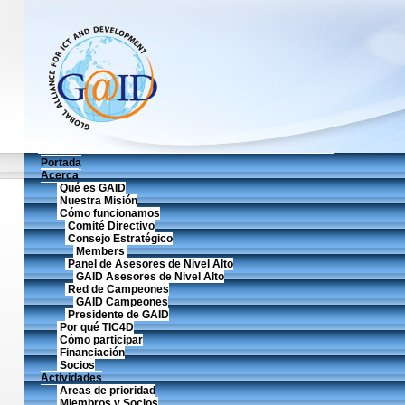
Portada
Acerca
Qué es GAID
Nuestra Misión
Cómo funcionamos
Comité Directivo
Consejo Estratégico
Members
Panel de Asesores de Nivel Alto
GAID Asesores de Nivel Alto
Red de Campeones
GAID Campeones
Presidente de GAID
Por qué TIC4D
Cómo participar
Financiación
Socios
Actividades
Areas de prioridad
Miembros y Socios