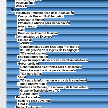
Publicaciónes
Web 2.0
Redes
Iniciativas Emblemáticas de la Asociación
Cuerpo de Desarrollo Cibernético
Conectar al Mundo
Plataforma Abierta para Capacitación
telecentre.org
G3ict
Premios del Cumbre Mundial
Comunidades de Expertos
Educación
eSDDC
Competencias sobre TICs para Profesores
ICT Integración en la Ingeniería Pedagógica
TICs en educación
Espíritu Emprendedor
Espíritu emprendedor social juvenil vinculado a la
Gobernabilidad
Gobernabilidad electrónica para el desarrollo
Servicios electrónicos para el desarrollo
TICs para la Paz
Salud
TICs para la información acerca de la salud en el
Temas transversales
Políticas de Género, Desarrollo y de la Sociedad d
Grupo de Trabajo Mujer y TIC
E-Agricultura
Redes Asociados
eLíderes para Juventud
LRAEIS
Redes Regionales