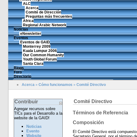
ALC
Acerca
Comité de Dirección
Preguntas más frecuentes
Africa
Regional Arabic Network
Noticias
eNewsletter
Eventos
Eventos de GAID
Monterrey 2009
Kuala Lumpur 2006
Our Common Humanity
Youth Global Forum
Santa Clara
Blogs
Foro
Directorio
●
Acerca
»
Cómo funcionamos
»
Comité Directivo
Comité Directivo
Contribuir
Agregar recursos sobre
Términos de Referencia
TICs para el Desarrollo a la
website de la GAID!
Composición
Noticias
Evento
El Comité Directivo está compuesto
Website
Secretario General, por el término d