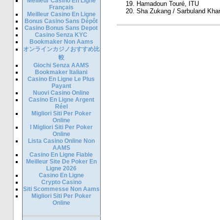
Meilleur Casino En Ligne
Hamadoun Touré, ITU
Français
Sha Zukang / Sarbuland Khan 
Meilleur Casino En Ligne
Bonus Casino Sans Dépôt
Casino Bonus Sans Depot
Casino Senza KYC
Bookmaker Non Aams
オンラインカジノおすすめ比
較
Giochi Senza AAMS
Bookmaker Italiani
Casino En Ligne Le Plus
Payant
Nuovi Casino Online
Casino En Ligne Argent
Réel
Migliori Siti Per Poker
Online
I Migliori Siti Per Poker
Online
Lista Casino Online Non
AAMS
Casino En Ligne Fiable
Meilleur Site De Poker En
Ligne 2026
Casino En Ligne
Crypto Casino
Siti Scommesse Non Aams
Migliori Siti Per Poker
Online