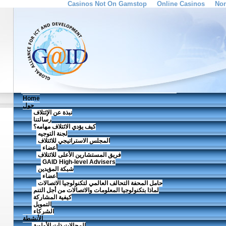
Casinos Not On Gamstop
Online Casinos
Non
Home
حول
نبذة عن الإئتلاف
رسالتنا
كيف يؤدي الائتلاف مهامه؟
لجنة التوجيه
المجلس الاستراتيجي للائتلاف
أعضاء
فريق المستشارين الأعلى للائتلاف
GAID High-level Advisers
شبكة المؤيدين
أعضاء
حامل المحفة التحالف العالمي لتكنولوجيا الاتصالات
لماذا بتكنولوجيا المعلومات والاتصالات من أجل التنم
كيفية المشاركة
التمويل
الشركاء
الأنشطة
المجالات ذات الأولوية