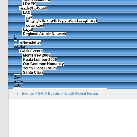
LRAEIS
الشبكات الإقليمية
LAC
حول
لجنة التوجيه لشبكة أميركا اللاتينية والكاريبي التا
أسئلة شائعة
افريقيا
Regional Arabic Network
نبأ
eNewsletter
فعاليات
GAID Events
Monterrey 2009
Kuala Lumpur 2006
Our Common Humanity
Youth Global Forum
Santa Clara
بلوق
منتدى
دليل
●
Events
»
GAID Events
»
Youth Global Forum