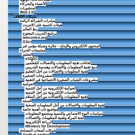
الأعضاء والشركاء
المنشورات
Web 2.0
شبكات الائتلاف
مبادرات الشراكة الرائدة
هيئات التنمية على الانترنت
ربط العالم
برنامج التدريب المفتوح
telecentre.org
G3ict
المحتوى الالكتروني والإبداع – جائزة وشبكة مؤتمر قم
مجتمعات الخبراء
التعليم
eSDDC
كفاءات تقنية المعلومات والاتصالات للمُعلِّمين
دمج تقنية المعلومات والاتصالات وهندسة التدريس
تقنية المعلومات والاتصالات من أجل التعليم
المشروعات الصغيرة
مشروعات الشباب الصغيرة الاجتماعية في التقنية
الحوكمة
الحوكمة الإلكترونية من أجل التنمية
الخدمات الإلكترونية من أجل التنمية
تقنية المعلومات والاتصالات من أجل السلام
الصحة
تقنية المعلومات والاتصالات من أجل المعلومات الصحية
مواضيع ذات أهمية خاصة
سياسات النوع الاجتماعي والتنمية ومجتمع المعلومات
لجنة المرأة وتقنية المعلومات والاتصالات
الزراعة الإلكترونية
Wireless for Development
شبكات أصحاب المصلحة
Youth eLeaders