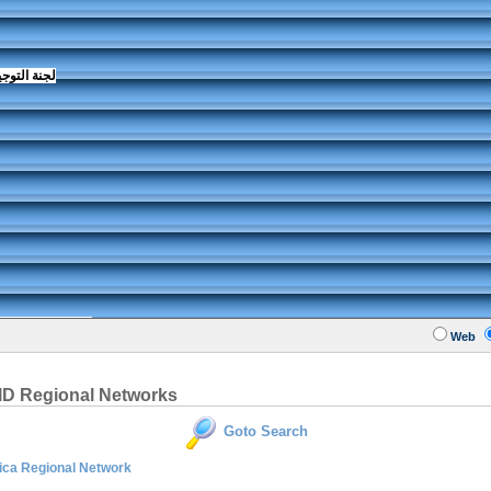
لجنة التوجي
Web
D Regional Networks
Goto Search
ica Regional Network