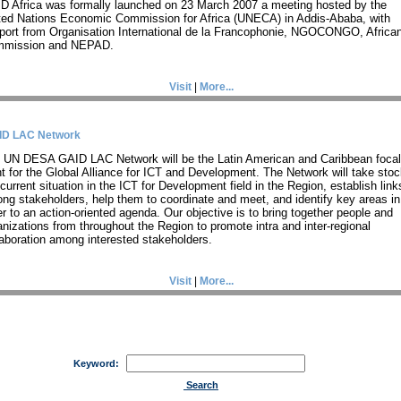
D Africa was formally launched on 23 March 2007 a meeting hosted by the
ted Nations Economic Commission for Africa (UNECA) in Addis-Ababa, with
port from Organisation International de la Francophonie, NGOCONGO, Africa
mission and NEPAD.
Visit
|
More...
ID LAC Network
 UN DESA GAID LAC Network will be the Latin American and Caribbean focal
nt for the Global Alliance for ICT and Development. The Network will take stoc
current situation in the ICT for Development field in the Region, establish link
ng stakeholders, help them to coordinate and meet, and identify key areas in
er to an action-oriented agenda. Our objective is to bring together people and
anizations from throughout the Region to promote intra and inter-regional
laboration among interested stakeholders.
Visit
|
More...
Keyword:
Search