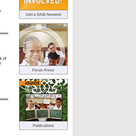
n
Join a GAID Network
k of
s
Focus Areas
Publications