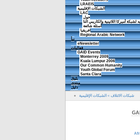
LRAEIS
الشبكات الإقليمية
LAC
حول
ه لشبكة أميركا اللاتينية والكاريبي التا
أسئلة شائعة
افريقيا
Regional Arabic Network
نبأ
eNewsletter
فعاليات
GAID Events
Monterrey 2009
Kuala Lumpur 2006
Our Common Humanity
Youth Global Forum
Santa Clara
بلوق
منتدى
دليل
شبكات الائتلاف
»
الشبكات الإقليمية
●
GAI
Afr