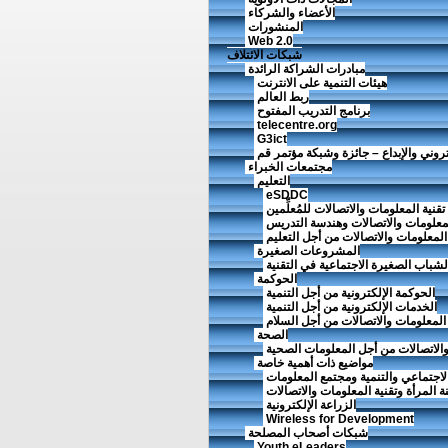
الأعضاء والشركاء
المنشورات
Web 2.0
شبكات الائتلاف
مبادرات الشراكة الرائدة
هيئات التنمية على الانترنت
ربط العالم
برنامج التدريب المفتوح
telecentre.org
G3ict
تروني والإبداع – جائزة وشبكة مؤتمر قم
مجتمعات الخبراء
التعليم
eSDDC
قنية المعلومات والاتصالات للمُعلِّمين
لمعلومات والاتصالات وهندسة التدريس
 المعلومات والاتصالات من أجل التعليم
المشروعات الصغيرة
باب الصغيرة الاجتماعية في التقنية
الحوكمة
الحوكمة الإلكترونية من أجل التنمية
الخدمات الإلكترونية من أجل التنمية
 المعلومات والاتصالات من أجل السلام
الصحة
والاتصالات من أجل المعلومات الصحية
مواضيع ذات أهمية خاصة
لاجتماعي والتنمية ومجتمع المعلومات
ة المرأة وتقنية المعلومات والاتصالات
الزراعة الإلكترونية
Wireless for Development
شبكات أصحاب المصلحة
Youth eLeaders