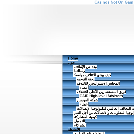
Casinos Not On Gam
Home
حول
نبذة عن الإئتلاف
رسالتنا
كيف يؤدي الائتلاف مهامه؟
لجنة التوجيه
المجلس الاستراتيجي للائتلاف
أعضاء
فريق المستشارين الأعلى للائتلاف
GAID High-level Advisers
شبكة المؤيدين
أعضاء
 التحالف العالمي لتكنولوجيا الاتصالات
ولوجيا المعلومات والاتصالات من أجل التنم
كيفية المشاركة
التمويل
الشركاء
الأنشطة
المجالات ذات الأولوية