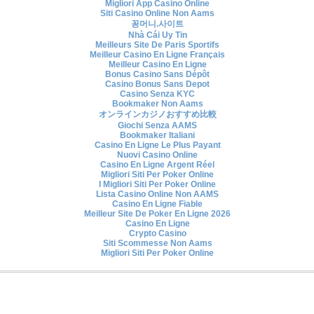
Migliori App Casino Online
Siti Casino Online Non Aams
꽁머니.사이트
Nhà Cái Uy Tin
Meilleurs Site De Paris Sportifs
Meilleur Casino En Ligne Français
Meilleur Casino En Ligne
Bonus Casino Sans Dépôt
Casino Bonus Sans Depot
Casino Senza KYC
Bookmaker Non Aams
オンラインカジノおすすめ比較
Giochi Senza AAMS
Bookmaker Italiani
Casino En Ligne Le Plus Payant
Nuovi Casino Online
Casino En Ligne Argent Réel
Migliori Siti Per Poker Online
I Migliori Siti Per Poker Online
Lista Casino Online Non AAMS
Casino En Ligne Fiable
Meilleur Site De Poker En Ligne 2026
Casino En Ligne
Crypto Casino
Siti Scommesse Non Aams
Migliori Siti Per Poker Online