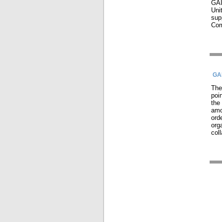
GAI
Uni
sup
Com
GA
The
poi
the 
amo
ord
org
col