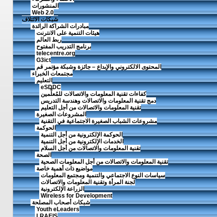
المنشورات
Web 2.0
شبكات الائتلاف
مبادرات الشراكة الرائدة
هيئات التنمية على الانترنت
ربط العالم
برنامج التدريب المفتوح
telecentre.org
G3ict
المحتوى الالكتروني والإبداع – جائزة وشبكة مؤتمر قم
مجتمعات الخبراء
التعليم
eSDDC
كفاءات تقنية المعلومات والاتصالات للمُعلِّمين
دمج تقنية المعلومات والاتصالات وهندسة التدريس
تقنية المعلومات والاتصالات من أجل التعليم
المشروعات الصغيرة
مشروعات الشباب الصغيرة الاجتماعية في التقنية
الحوكمة
الحوكمة الإلكترونية من أجل التنمية
الخدمات الإلكترونية من أجل التنمية
تقنية المعلومات والاتصالات من أجل السلام
الصحة
تقنية المعلومات والاتصالات من أجل المعلومات الصحية
مواضيع ذات أهمية خاصة
سياسات النوع الاجتماعي والتنمية ومجتمع المعلومات
لجنة المرأة وتقنية المعلومات والاتصالات
الزراعة الإلكترونية
Wireless for Development
شبكات أصحاب المصلحة
Youth eLeaders
LRAEIS