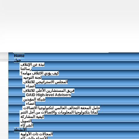
Home
حول
نبذة عن الإئتلاف
رسالتنا
كيف يؤدي الائتلاف مهامه؟
لجنة التوجيه
المجلس الاستراتيجي للائتلاف
أعضاء
فريق المستشارين الأعلى للائتلاف
GAID High-level Advisers
شبكة المؤيدين
أعضاء
حامل المحفة التحالف العالمي لتكنولوجيا الاتصالات
لماذا بتكنولوجيا المعلومات والاتصالات من أجل التنم
كيفية المشاركة
التمويل
الشركاء
الأنشطة
المجالات ذات الأولوية
الأعضاء والشركاء