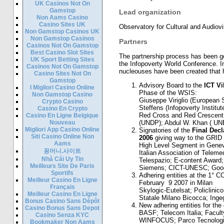
UK Casinos Not On
Gamstop
Lead organization
Non Aams Casino
Casino Sites UK
Observatory for Cultural and Audi
Non Gamstop Casinos UK
Non Gamstop Casinos
Partners
Casinos Not On Gamstop
Best Casino Slot Sites
The partnership process has been go
UK Sport Betting Sites
the Infopoverty World Conference. In
Casinos Not On Gamstop
nucleouses have been created that
Casino Sites Not On
Gamstop
Advisory Board to the
ICT Vi
I Migliori Casino Online
Phase of the WSIS:
Non Gamstop Casino
Giuseppe Viriglio (European
Crypto Casino
Steffens (Infopoverty Institu
Casino En Crypto
Red Cross and Red Crescent S
Casino En Ligne Belgique
Nouveau
(UNDP); Abdul W. Khan ( U
Migliori App Casino Online
Signatories of the
Final Decl
Siti Casino Online Non
2006
giving way to the GRID
Aams
High Level Segment in Genev
꽁머니.사이트
Italian Association of Telemed
Nhà Cái Uy Tin
Telespazio; E-content Award
Meilleurs Site De Paris
Siemens; CICT-UNESC; Goo
Sportifs
Adhering entities at the 1° 
Meilleur Casino En Ligne
February 9 2007 in Milan
Français
Skylogic-Eutelsat; Policlinico
Meilleur Casino En Ligne
Statale Milano Bicocca; Ingeg
Bonus Casino Sans Dépôt
New adhering entities for the
Casino Bonus Sans Depot
BASF; Telecom Italia; Faculty
Casino Senza KYC
WINFOCUS; Parco Tecnologico
Bookmaker Non Aams