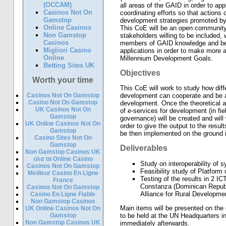
(OCCAM)
all areas of the GAID in order to appl
Casinos Not On
coordinating efforts so that actions 
Gamstop
development strategies promoted b
Online Casinos
This CoE will be an open community,
Non Gamstop
stakeholders willing to be included, w
Casinos
members of GAID knowledge and best
Migliori Casino
applications in order to make more 
Online
Millennium Development Goals.
Betting Sites UK
Objectives
Worth your time
This CoE will work to study how diff
Casinos Not On Gamstop
development can cooperate and be av
Casino Not On Gamstop
development. Once the theoretical as
UK Casinos Not On
of e-services for development (in fi
Gamstop
governance) will be created and will
UK Online Casinos Not On
order to give the output to the result
Gamstop
be then implemented on the ground 
Casino Sites Not On
Gamstop
Deliverables
Non Gamstop Casinos UK
ολα τα Online Casino
Study on interoperability of 
Casinos Not On Gamstop
Feasibility study of Platform
Meilleur Casino En Ligne
Testing of the results in 2 
France
Constanza (Dominican Republi
Casinos Not On Gamstop
Alliance for Rural Developme
Casino En Ligne Fiable
Non Gamstop Casinos
Main items will be presented on the
UK Online Casinos Not On
Gamstop
to be held at the UN Headquarters in
Non Gamstop Casinos UK
immediately afterwards.