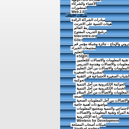
الأعضاء والشركاء
المنشورات
Web 2.0
شبكات الائتلاف
مبادرات الشراكة الرائدة
هيئات التنمية على الانترنت
ربط العالم
برنامج التدريب المفتوح
telecentre.org
G3ict
تروني والإبداع – جائزة وشبكة مؤتمر قم
مجتمعات الخبراء
التعليم
eSDDC
قنية المعلومات والاتصالات للمُعلِّمين
لمعلومات والاتصالات وهندسة التدريس
 المعلومات والاتصالات من أجل التعليم
المشروعات الصغيرة
باب الصغيرة الاجتماعية في التقنية
الحوكمة
الحوكمة الإلكترونية من أجل التنمية
الخدمات الإلكترونية من أجل التنمية
 المعلومات والاتصالات من أجل السلام
الصحة
والاتصالات من أجل المعلومات الصحية
مواضيع ذات أهمية خاصة
لاجتماعي والتنمية ومجتمع المعلومات
ة المرأة وتقنية المعلومات والاتصالات
الزراعة الإلكترونية
Wireless for Development
شبكات أصحاب المصلحة
Youth eLeaders