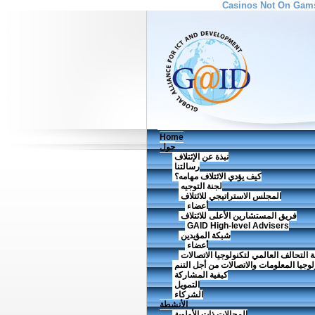
Casinos Not On Gam
Home
حول
نبذة عن الإئتلاف
رسالتنا
كيف يؤدي الائتلاف مهامه؟
لجنة التوجيه
المجلس الاستراتيجي للائتلاف
أعضاء
فريق المستشارين الأعلى للائتلاف
GAID High-level Advisers
شبكة المؤيدين
أعضاء
 التحالف العالمي لتكنولوجيا الاتصالات
ولوجيا المعلومات والاتصالات من أجل التنم
كيفية المشاركة
التمويل
الشركاء
الأنشطة
المجالات ذات الأولوية