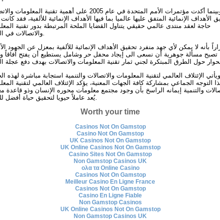
وبينما أكدت مؤتمرات الأمم المتحدة في عام 2005 على أهمية تقنية المعلومات
ق الأهداف الإنمائية المتفق عليها عالميا بما فيها الأهداف الإنمائية للألفية، فقد كانت
حاجة لعقد منتدى عالمي حقيقي يتناول القضايا الملحة المرتبطة بدور تقنية المعل
والاتصالات في التنمية.
اراً بأنه لا يمكن لأي جهد منفرد تحقيق الأهداف الإنمائية للألفية بمعزل عن الجهود ال
تصبح مسألة جوهرية أن نسعى الى إيجاد محفل حر وشامل يستطيع أن يفتح آفاقاً و
يأتي الإئتلاف العالمي لتقنية المعلومات والاتصالات والتنمية استجابة مباشرة لهذه ال
ذا التوجه الجماعي بمشاركة كافة الجهات المعنية، يؤكد الإئتلاف العالمي لتقنية المع
صالات والتنمية إيمانه الراسخ بأن وجود مجتمع معلومات محوره الإنسان وذو قاعدة مع
يُعد عاملاً حيويا لتحقيق حياة أفضل للجميع.
Worth your time
Casinos Not On Gamstop
Casino Not On Gamstop
UK Casinos Not On Gamstop
UK Online Casinos Not On Gamstop
Casino Sites Not On Gamstop
Non Gamstop Casinos UK
ολα τα Online Casino
Casinos Not On Gamstop
Meilleur Casino En Ligne France
Casinos Not On Gamstop
Casino En Ligne Fiable
Non Gamstop Casinos
UK Online Casinos Not On Gamstop
Non Gamstop Casinos UK