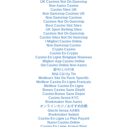
UK Casinos Not On Gamstop
Non Aams Casino
Casino Sites UK
Non Gamstop Casinos UK
Non Gamstop Casinos
Casinos Not On Gamstop
Best Casino Slot Sites
UK Sport Betting Sites
Casinos Not On Gamstop
Casino Sites Not On Gamstop
I Migliori Casino Online
Non Gamstop Casino
Crypto Casino
Casino En Crypto
Casino En Ligne Belgique Nouveau
Migliori App Casino Online
Siti Casino Online Non Aams
꽁머니.사이트
Nhà Cái Uy Tin
Meilleurs Site De Paris Sportifs
Meilleur Casino En Ligne Français
Meilleur Casino En Ligne
Bonus Casino Sans Dépôt
Casino Bonus Sans Depot
Casino Senza KYC
Bookmaker Non Aams
オンラインカジノおすすめ比較
Giochi Senza AAMS
Bookmaker Italiani
Casino En Ligne Le Plus Payant
Nuovi Casino Online
Casino En Ligne Argent Réel