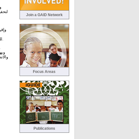
لتحقي
Join a GAID Network
وإقر
للحوار حول الطرق المبتكرة لجني ثمار تقنية المعلومات والاتصالات بهدف دفع عجلة التنمية.
و
وبه
والات
Focus Areas
Publications