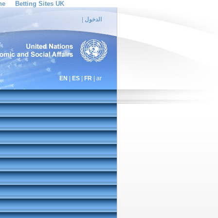
ne
Betting Sites UK
الدخول
|
EN
|
ES
|
FR
| ar