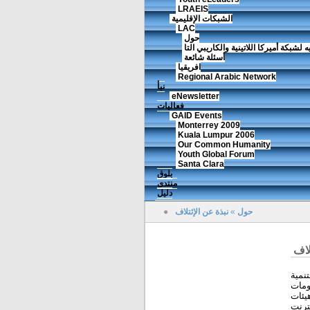
LRAEIS
الشبكات الإقليمية
LAC
حول
ه لشبكة أميركا اللاتينية والكاريبي التا
أسئلة شائعة
افريقيا
Regional Arabic Network
نبأ
eNewsletter
فعاليات
GAID Events
Monterrey 2009
Kuala Lumpur 2006
Our Common Humanity
Youth Global Forum
Santa Clara
بلوق
منتدى
دليل
حول
»
نبذة عن الإئتلاف
●
لاف
 الأمين
لحكومات
يئات