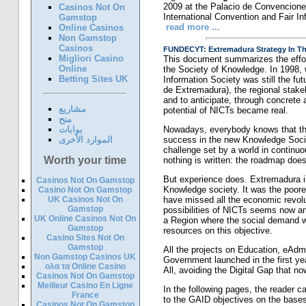
2009 at the Palacio de Convenciones
Casinos Not On
International Convention and Fair In
Gamstop
read more ...
Online Casinos
Non Gamstop
Casinos
Migliori Casino
This document summarizes the effor
Online
the Society of Knowledge. In 1998,
Betting Sites UK
Information Society was still the fu
de Extremadura), the regional stakeh
and to anticipate, through concrete 
مشاريع
potential of NICTs became real.
منح
Nowadays, everybody knows that this
بوابات
success in the new Knowledge Societ
الموارد الأخرى
challenge set by a world in continu
Worth your time
nothing is written: the roadmap doesn
But experience does. Extremadura in
Casinos Not On Gamstop
Knowledge society. It was the poore
Casino Not On Gamstop
UK Casinos Not On
have missed all the economic revolu
Gamstop
possibilities of NICTs seems now an 
UK Online Casinos Not On
a Region where the social demand wa
Gamstop
resources on this objective.
Casino Sites Not On
Gamstop
All the projects on Education, eAdm
Non Gamstop Casinos UK
Government launched in the first ye
ολα τα Online Casino
All, avoiding the Digital Gap that n
Casinos Not On Gamstop
Meilleur Casino En Ligne
In the following pages, the reader c
France
to the GAID objectives on the bases 
Casinos Not On Gamstop