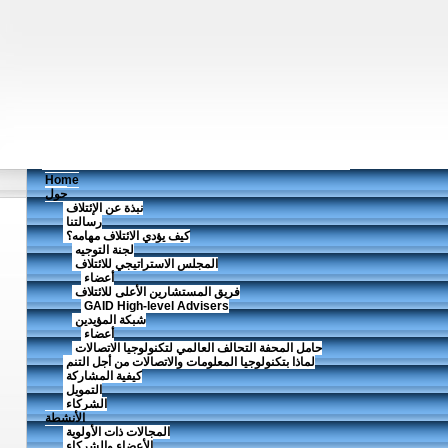
Home
حول
نبذة عن الإئتلاف
رسالتنا
كيف يؤدي الائتلاف مهامه؟
لجنة التوجيه
المجلس الاستراتيجي للائتلاف
أعضاء
فريق المستشارين الأعلى للائتلاف
GAID High-level Advisers
شبكة المؤيدين
أعضاء
حامل المحفة التحالف العالمي لتكنولوجيا الاتصالات
لماذا بتكنولوجيا المعلومات والاتصالات من أجل التنم
كيفية المشاركة
التمويل
الشركاء
الأنشطة
المجالات ذات الأولوية
الأعضاء والشركاء