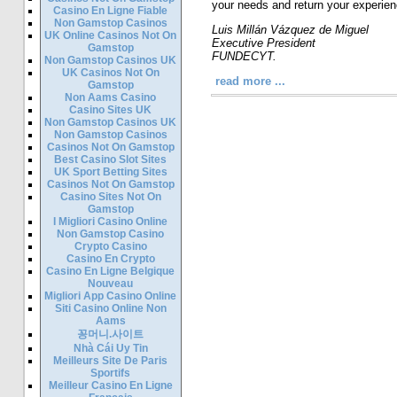
your needs and return your experie
Casino En Ligne Fiable
Non Gamstop Casinos
Luis Millán Vázquez de Miguel
UK Online Casinos Not On
Executive President
Gamstop
FUNDECYT.
Non Gamstop Casinos UK
UK Casinos Not On
read more ...
Gamstop
Non Aams Casino
Casino Sites UK
Non Gamstop Casinos UK
Non Gamstop Casinos
Casinos Not On Gamstop
Best Casino Slot Sites
UK Sport Betting Sites
Casinos Not On Gamstop
Casino Sites Not On
Gamstop
I Migliori Casino Online
Non Gamstop Casino
Crypto Casino
Casino En Crypto
Casino En Ligne Belgique
Nouveau
Migliori App Casino Online
Siti Casino Online Non
Aams
꽁머니.사이트
Nhà Cái Uy Tin
Meilleurs Site De Paris
Sportifs
Meilleur Casino En Ligne