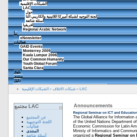
الشبكات الإقليمية
LAC
حول
لجنة التوجيه لشبكة أميركا اللاتينية والكاريبي التا
أسئلة شائعة
افريقيا
Regional Arabic Network
نبأ
eNewsletter
فعاليات
GAID Events
Monterrey 2009
Kuala Lumpur 2006
Our Common Humanity
Youth Global Forum
Santa Clara
بلوق
منتدى
دليل
LAC
»
شبكات الائتلاف
»
الشبكات الإقليمية
●
Announcements
مجتمع LAC
The Global Alliance for Informatio
عن المجتمع
of the United Nations Department o
اللجنة التوجيهية
Economic Commission for Latin Ame
فعاليات
Ministy of Informatics and Communic
المنتدى
organized a
Regional Seminar on 
أسئلة شائعة