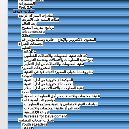
المنشورات
Web 2.0
شبكات الائتلاف
مبادرات الشراكة الرائدة
هيئات التنمية على الانترنت
ربط العالم
برنامج التدريب المفتوح
telecentre.org
G3ict
المحتوى الالكتروني والإبداع – جائزة وشبكة مؤتمر قم
مجتمعات الخبراء
التعليم
eSDDC
كفاءات تقنية المعلومات والاتصالات للمُعلِّمين
دمج تقنية المعلومات والاتصالات وهندسة التدريس
تقنية المعلومات والاتصالات من أجل التعليم
المشروعات الصغيرة
مشروعات الشباب الصغيرة الاجتماعية في التقنية
الحوكمة
الحوكمة الإلكترونية من أجل التنمية
الخدمات الإلكترونية من أجل التنمية
تقنية المعلومات والاتصالات من أجل السلام
الصحة
تقنية المعلومات والاتصالات من أجل المعلومات الصحية
مواضيع ذات أهمية خاصة
سياسات النوع الاجتماعي والتنمية ومجتمع المعلومات
لجنة المرأة وتقنية المعلومات والاتصالات
الزراعة الإلكترونية
Wireless for Development
شبكات أصحاب المصلحة
Youth eLeaders
LRAEIS