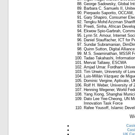
George Sadowsky, Global Inte
Barbara C. Samuels II, Unite
Pierpaolo Saporito, OCCAM, 
Gary Shapiro, Consumer Elect
Tengku Mohd Azzman Sharif
Preeti, Sinha, African Devel
Ekwow Spio-Garbrah, Commo
Lynn St. Amour, Internet Soci
Daniel Stauffacher, ICT for 
Sundar Subramanian, DimDim
Quinn Sutton, Digital Allianc
M.S. Swaminathan, MSSR Fou
Tadao Takahashi, Information 
Mervat Tallawy, ESCWA
Amjad Umar. Fordham Univer
Tim Unwin, University of Lo
Luis-Millán Vázquez de Migu
Dominic Vergine, Aptivate, U
Rolf H. Weber, University of 
Henning Wegener, World Fede
Yang Xiong, Shanghai Munici
Dato Lee Yee-Cheong, UN Mil
Innovation Task Force
Rafee Yousoff, Islamic Deve
Wo
Casi
Cas
UK Cas