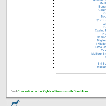
Meil
Bonu
Casi
C
Boo
オンラ
Gi
B
Casino 
Nu
Casino
Miglior
I Migli
Lista C
Cas
Meilleur S
Siti 
Miglior
Visit
Convention on the Rights of Persons with Disabilities