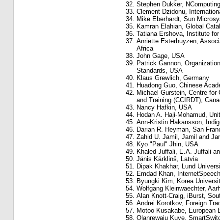
Stephen Dukker, NComputin
Clement Dzidonu, Internationa
Mike Eberhardt, Sun Microsy
Kamran Elahian, Global Cata
Tatiana Ershova, Institute fo
Anriette Esterhuyzen, Associ
Africa
John Gage, USA
Patrick Gannon, Organization
Standards, USA
Klaus Grewlich, Germany
Huadong Guo, Chinese Acade
Michael Gurstein, Centre fo
and Training (CCIRDT), Cana
Nancy Hafkin, USA
Hodan A. Haji-Mohamud, Uni
Ann-Kristin Hakansson, Indi
Darian R. Heyman, San Franc
Zahid U. Jamil, Jamil and Ja
Kyo "Paul" Jhin, USA
Khaled Juffali, E.A. Juffali a
Jänis Kärklinš, Latvia
Dipak Khakhar, Lund Univers
Emdad Khan, InternetSpeec
Byungki Kim, Korea Universit
Wolfgang Kleinwaechter, Aar
Alan Knott-Craig, iBurst, Sou
Andrei Korotkov, Foreign Tr
Motoo Kusakabe, European B
Olanrewaju Kuye, SmartSwitc