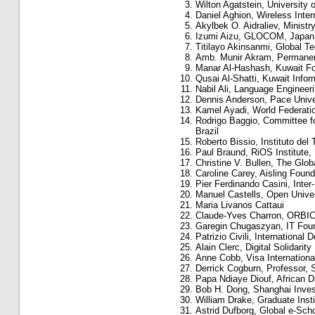
Wilton Agatstein, University o
Daniel Aghion, Wireless Inter
Akylbek O. Aidraliev, Minist
Izumi Aizu, GLOCOM, Japan
Titilayo Akinsanmi, Global Te
Amb. Munir Akram, Permanent
Manar Al-Hashash, Kuwait Fo
Qusai Al-Shatti, Kuwait Info
Nabil Ali, Language Engineer
Dennis Anderson, Pace Unive
Kamel Ayadi, World Federatio
Rodrigo Baggio, Committee f
Brazil
Roberto Bissio, Instituto de
Paul Braund, RiOS Institute
Christine V. Bullen, The Glo
Caroline Carey, Aisling Found
Pier Ferdinando Casini, Inter
Manuel Castells, Open Univer
Maria Livanos Cattaui
Claude-Yves Charron, ORBI
Garegin Chugaszyan, IT Foun
Patrizio Civili, International
Alain Clerc, Digital Solidarit
Anne Cobb, Visa Internatio
Derrick Cogburn, Professor, 
Papa Ndiaye Diouf, African Di
Bob H. Dong, Shanghai Inve
William Drake, Graduate Instit
Astrid Dufborg, Global e-Scho