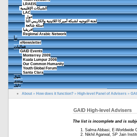
LRAEIS
الشبكات الإقليمية
LAC
حول
لجنة التوجيه لشبكة أميركا اللاتينية والكاريبي التا
أسئلة شائعة
افريقيا
Regional Arabic Network
نبأ
eNewsletter
فعاليات
GAID Events
Monterrey 2009
Kuala Lumpur 2006
Our Common Humanity
Youth Global Forum
Santa Clara
بلوق
منتدى
دليل
●
About
»
How does it function?
»
High-level Panel of Advisers
»
GAI
GAID High-level Advisers
The list is incomplete and is sub
Salma Abbasi, E-Worldwide G
Nikhil Agarwal, SP Jain Inst