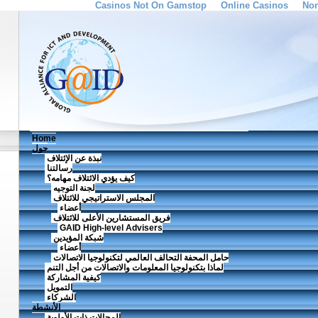
Casinos Not On Gamstop
Online Casinos
Non
Home
حول
نبذة عن الإئتلاف
رسالتنا
كيف يؤدي الائتلاف مهامه؟
لجنة التوجيه
المجلس الاستراتيجي للائتلاف
أعضاء
فريق المستشارين الأعلى للائتلاف
GAID High-level Advisers
شبكة المؤيدين
أعضاء
حامل المحفة التحالف العالمي لتكنولوجيا الاتصالات
لماذا بتكنولوجيا المعلومات والاتصالات من أجل التنم
كيفية المشاركة
التمويل
الشركاء
الأنشطة
المجالات ذات الأولوية