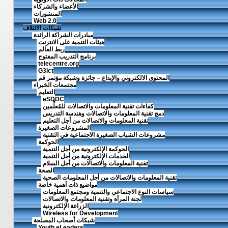
الأعضاء والشركاء
المنشورات
Web 2.0
شبكات الائتلاف
مبادرات الشراكة الرائدة
هيئات التنمية على الانترنت
ربط العالم
برنامج التدريب المفتوح
telecentre.org
G3ict
المحتوى الالكتروني والإبداع – جائزة وشبكة مؤتمر قم
مجتمعات الخبراء
التعليم
eSDDC
كفاءات تقنية المعلومات والاتصالات للمُعلِّمين
دمج تقنية المعلومات والاتصالات وهندسة التدريس
تقنية المعلومات والاتصالات من أجل التعليم
المشروعات الصغيرة
مشروعات الشباب الصغيرة الاجتماعية في التقنية
الحوكمة
الحوكمة الإلكترونية من أجل التنمية
الخدمات الإلكترونية من أجل التنمية
تقنية المعلومات والاتصالات من أجل السلام
الصحة
تقنية المعلومات والاتصالات من أجل المعلومات الصحية
مواضيع ذات أهمية خاصة
سياسات النوع الاجتماعي والتنمية ومجتمع المعلومات
لجنة المرأة وتقنية المعلومات والاتصالات
الزراعة الإلكترونية
Wireless for Development
شبكات أصحاب المصلحة
Youth eLeaders