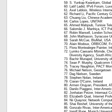
S. Yunkap Kwankam, Global e
Latif Ladid, IPv6 Forum, Lu
Axel Leblois, Wireless Intern
Richard Li, Pacific Century G
Chuang Liu, Chinese Academ
Carlos Lopes, UNITAR
Ahmed Mahjoub, Tunisie Tel
Salomão J. Manhiça, ICT Pol
Robin Mansell, London Schoo
John Mathiason, Syracuse Un
Sarah McCue, BluMail, USA
Alain Modoux, ORBICOM, Fr
Flora Montealegre Painter, 
Lumko Caesario Mtimde, Chie
Diversity Agency, South Afric
Bachir Munajed, University 
Sean P. Murphy, Qualcomm In
Tracey Naughton, PACT Mon
Michael Nelson, Georgetown 
Dag Nielsen, Sweden
Stephen Nolan, Ireland
Ciaran O'Cuinn, Ireland
Armen Orujyan, President, A
Danilo Piaggesi, Inter-Amer
Jonhatan Peizer, Internaut C
Elizabeth Quat, Internet Prof
Nii Quaynor, Network Compu
Shai Reshef, University of t
Gonzalo Rivas, Inter-Ameri
Ingolf Ruge, Munich Univers