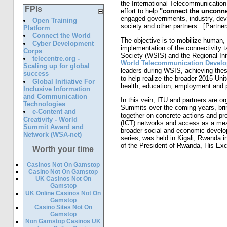
the International Telecommunication
FPIs
effort to help
"connect the unconn
engaged governments, industry, devel
Open Training
society and other partners. [Partner
Platform
Connect the World
The objective is to mobilize human, 
Cyber Development
implementation of the connectivity 
Corps
Society (WSIS) and the Regional In
telecentre.org -
World Telecommunication Develo
Scaling up for global
leaders during WSIS, achieving these
success
to help realize the broader 2015 Un
Global Initiative For
health, education, employment and p
Inclusive Information
and Communication
In this vein, ITU and partners are o
Technologies
Summits over the coming years, brin
e-Content and
together on concrete actions and pr
Creativity - World
(ICT) networks and access as a me
Summit Award and
broader social and economic develop
Network (WSA-net)
series, was held in Kigali, Rwanda 
of the President of Rwanda, His Ex
Worth your time
Casinos Not On Gamstop
Casino Not On Gamstop
UK Casinos Not On
Gamstop
UK Online Casinos Not On
Gamstop
Casino Sites Not On
Gamstop
Non Gamstop Casinos UK