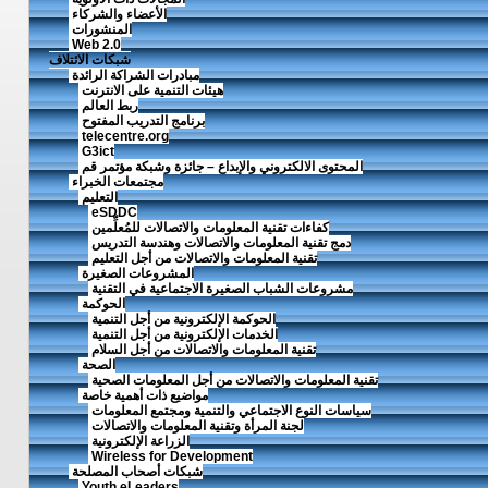
الأعضاء والشركاء
المنشورات
Web 2.0
شبكات الائتلاف
مبادرات الشراكة الرائدة
هيئات التنمية على الانترنت
ربط العالم
برنامج التدريب المفتوح
telecentre.org
G3ict
المحتوى الالكتروني والإبداع – جائزة وشبكة مؤتمر قم
مجتمعات الخبراء
التعليم
eSDDC
كفاءات تقنية المعلومات والاتصالات للمُعلِّمين
دمج تقنية المعلومات والاتصالات وهندسة التدريس
تقنية المعلومات والاتصالات من أجل التعليم
المشروعات الصغيرة
مشروعات الشباب الصغيرة الاجتماعية في التقنية
الحوكمة
الحوكمة الإلكترونية من أجل التنمية
الخدمات الإلكترونية من أجل التنمية
تقنية المعلومات والاتصالات من أجل السلام
الصحة
تقنية المعلومات والاتصالات من أجل المعلومات الصحية
مواضيع ذات أهمية خاصة
سياسات النوع الاجتماعي والتنمية ومجتمع المعلومات
لجنة المرأة وتقنية المعلومات والاتصالات
الزراعة الإلكترونية
Wireless for Development
شبكات أصحاب المصلحة
Youth eLeaders