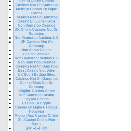
ολα τα Online Casino
Casinos Not On Gamstop
Meilleur Casino En Ligne
France
Casinos Not On Gamstop
Casino En Ligne Fiable
Non Gamstop Casinos
UK Online Casinos Not On
Gamstop
Non Gamstop Casinos UK
UK Casinos Not On
Gamstop
Non Aams Casino
Casino Sites UK
Non Gamstop Casinos UK
Non Gamstop Casinos
Casinos Not On Gamstop
Best Casino Slot Sites
UK Sport Betting Sites
Casinos Not On Gamstop
Casino Sites Not On
Gamstop
I Migliori Casino Online
Non Gamstop Casino
Crypto Casino
Casino En Crypto
Casino En Ligne Belgique
Nouveau
Migliori App Casino Online
Siti Casino Online Non
Aams
꽁머니.사이트