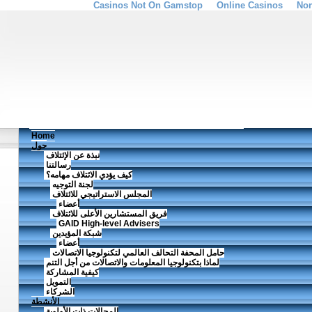
Casinos Not On Gamstop
Online Casinos
Non
Home
حول
نبذة عن الإئتلاف
رسالتنا
كيف يؤدي الائتلاف مهامه؟
لجنة التوجيه
المجلس الاستراتيجي للائتلاف
أعضاء
فريق المستشارين الأعلى للائتلاف
GAID High-level Advisers
شبكة المؤيدين
أعضاء
حامل المحفة التحالف العالمي لتكنولوجيا الاتصالات
لماذا بتكنولوجيا المعلومات والاتصالات من أجل التنم
كيفية المشاركة
التمويل
الشركاء
الأنشطة
المجالات ذات الأولوية