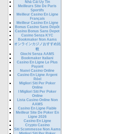
Nhà Cái Uy Tin
Meilleurs Site De Paris
Sportifs
Meilleur Casino En Ligne
Français
Meilleur Casino En Ligne
Bonus Casino Sans Dépôt
Casino Bonus Sans Depot
Casino Senza KYC
Bookmaker Non Aams
オンラインカジノおすすめ比
較
Giochi Senza AAMS
Bookmaker Italiani
Casino En Ligne Le Plus
Payant
Nuovi Casino Online
Casino En Ligne Argent
Réel
Migliori Siti Per Poker
Online
I Migliori Siti Per Poker
Online
Lista Casino Online Non
AAMS
Casino En Ligne Fiable
Meilleur Site De Poker En
Ligne 2026
Casino En Ligne
Crypto Casino
Siti Scommesse Non Aams
Migliori Siti Per Poker