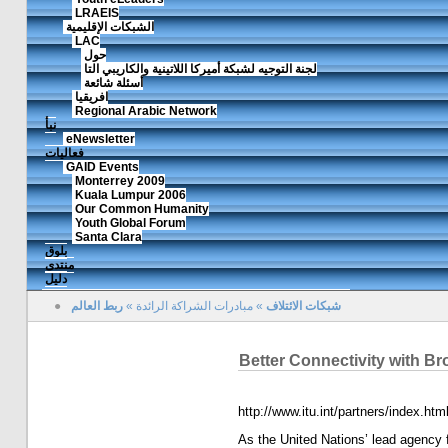
LRAEIS
الشبكات الإقليمية
LAC
حول
لجنة التوجيه لشبكة أميركا اللاتينية والكاريبي التا
أسئلة شائعة
افريقيا
Regional Arabic Network
نبأ
eNewsletter
فعاليات
GAID Events
Monterrey 2009
Kuala Lumpur 2006
Our Common Humanity
Youth Global Forum
Santa Clara
بلوق
منتدى
دليل
شبكات الائتلاف
»
مبادرات الشراكة الرائدة
»
ربط العالم
●
Better Connectivity with Br
http://www.itu.int/partners/index.htm
As the United Nations’ lead agency 