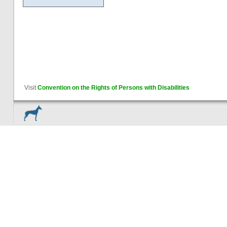
Visit
Convention on the Rights of Persons with Disabilities