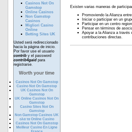
Casinos Not On
Existen varias maneras de participar
Gamstop
Online Casinos
Promoviendo la Alianza entre
Non Gamstop
Iniciar o participar en un gru
Casinos
Participar en un centro region
Migliori Casino
Pensar en términos de asocia
Online
Apoyar a la Alianza a través
Betting Sites UK
contribuciones directas.
Usted será redireccionado
hacia la página de inicio.
Por favor use el usuario
contrib
y el password
contrib4gaid
para
registrarse.
Worth your time
Casinos Not On Gamstop
Casino Not On Gamstop
UK Casinos Not On
Gamstop
UK Online Casinos Not On
Gamstop
Casino Sites Not On
Gamstop
Non Gamstop Casinos UK
ολα τα Online Casino
Casinos Not On Gamstop
Meilleur Casino En Ligne
France