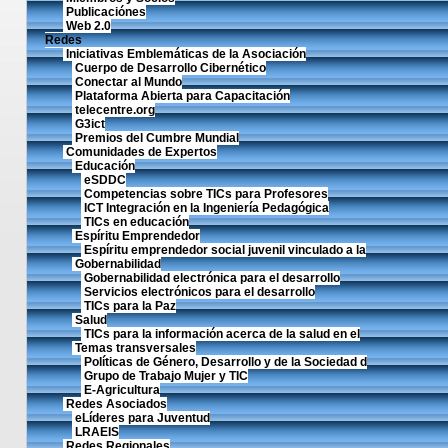
Publicaciónes
Web 2.0
Redes
Iniciativas Emblemáticas de la Asociación
Cuerpo de Desarrollo Cibernético
Conectar al Mundo
Plataforma Abierta para Capacitación
telecentre.org
G3ict
Premios del Cumbre Mundial
Comunidades de Expertos
Educación
eSDDC
Competencias sobre TICs para Profesores
ICT Integración en la Ingeniería Pedagógica
TICs en educación
Espíritu Emprendedor
Espíritu emprendedor social juvenil vinculado a la
Gobernabilidad
Gobernabilidad electrónica para el desarrollo
Servicios electrónicos para el desarrollo
TICs para la Paz
Salud
TICs para la información acerca de la salud en el
Temas transversales
Políticas de Género, Desarrollo y de la Sociedad d
Grupo de Trabajo Mujer y TIC
E-Agricultura
Redes Asociados
eLíderes para Juventud
LRAEIS
Redes Regionales