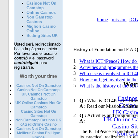
Casinos Not On
Gamstop
Online Casinos
Non Gamstop
Casinos
Migliori Casino
Online
Betting Sites UK
Usted será redireccionado
hacia la página de inicio.
Por favor use el usuario
contrib
y el password
contrib4gaid
para
registrarse.
Worth your time
Casinos Not On Gamstop
Casino Not On Gamstop
UK Casinos Not On
Gamstop
UK Online Casinos Not On
Gamstop
Casino Sites Not On
Gamstop
Non Gamstop Casinos UK
ολα τα Online Casino
Casinos Not On Gamstop
Meilleur Casino En Ligne
France