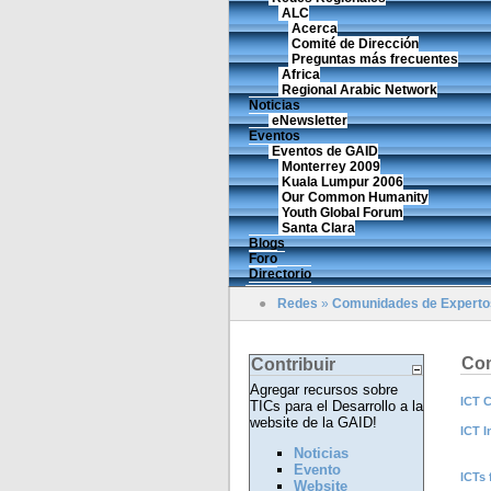
ALC
Acerca
Comité de Dirección
Preguntas más frecuentes
Africa
Regional Arabic Network
Noticias
eNewsletter
Eventos
Eventos de GAID
Monterrey 2009
Kuala Lumpur 2006
Our Common Humanity
Youth Global Forum
Santa Clara
Blogs
Foro
Directorio
●
Redes
»
Comunidades de Experto
Com
Contribuir
Agregar recursos sobre
ICT C
TICs para el Desarrollo a la
website de la GAID!
ICT I
Noticias
Evento
ICTs 
Website