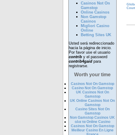
Casinos Not On
Globa
Gamstop
Coun
Online Casinos
Non Gamstop
Casinos
Migliori Casino
Online
Betting Sites UK
Usted será redireccionado
hacia la página de inicio.
Por favor use el usuario
contrib
y el password
contrib4gaid
para
registrarse.
Worth your time
Casinos Not On Gamstop
Casino Not On Gamstop
UK Casinos Not On
Gamstop
UK Online Casinos Not On
Gamstop
Casino Sites Not On
Gamstop
Non Gamstop Casinos UK
ολα τα Online Casino
Casinos Not On Gamstop
Meilleur Casino En Ligne
France