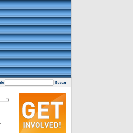
tio
Buscar
T