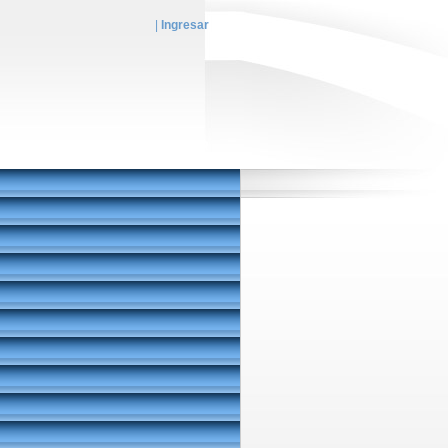
|
Ingresar
EN
| es |
FR
|
AR