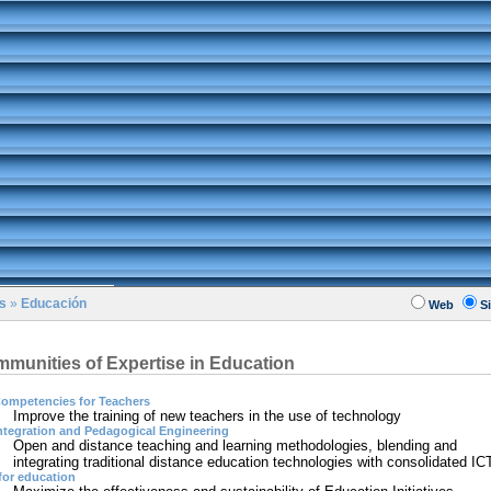
s
»
Educación
Web
Si
munities of Expertise in Education
ompetencies for Teachers
Improve the training of new teachers in the use of technology
ntegration and Pedagogical Engineering
Open and distance teaching and learning methodologies, blending and
integrating traditional distance education technologies with consolidated IC
for education