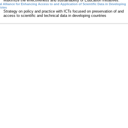
Maximize the effectiveness and sustainability of Education Initiatives.
l Alliance for Enhancing Access to and Application of Scientific Data in Developing
tries
Strategy on policy and practice with ICTs focused on preservation of and
access to scientific and technical data in developing countries