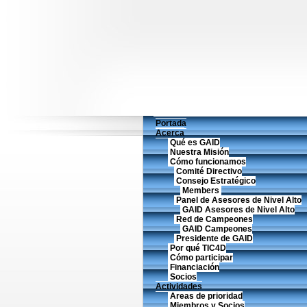
Portada
Acerca
Qué es GAID
Nuestra Misión
Cómo funcionamos
Comité Directivo
Consejo Estratégico
Members
Panel de Asesores de Nivel Alto
GAID Asesores de Nivel Alto
Red de Campeones
GAID Campeones
Presidente de GAID
Por qué TIC4D
Cómo participar
Financiación
Socios
Actividades
Areas de prioridad
Miembros y Socios