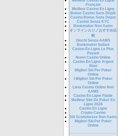
Meilleur Casino En Ligne
Français
Meilleur Casino En Ligne
Bonus Casino Sans Dépôt
Casino Bonus Sans Depot
Casino Senza KYC
Bookmaker Non Aams
オンラインカジノおすすめ比
較
Giochi Senza AAMS
Bookmaker Italiani
Casino En Ligne Le Plus
Payant
Nuovi Casino Online
Casino En Ligne Argent
Réel
Migliori Siti Per Poker
Online
I Migliori Siti Per Poker
Online
Lista Casino Online Non
AAMS
Casino En Ligne Fiable
Meilleur Site De Poker En
Ligne 2026
Casino En Ligne
Crypto Casino
Siti Scommesse Non Aams
Migliori Siti Per Poker
Online