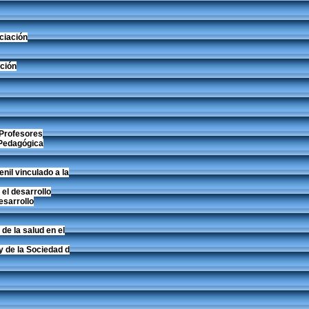
ciación
ción
Profesores
 Pedagógica
nil vinculado a la
el desarrollo
esarrollo
de la salud en el
y de la Sociedad d