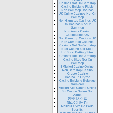
Casinos Not On Gamstop
Casino En Ligne Fiable
Non Gamstop Casinos
UK Online Casinos Not On
Gamstop
Non Gamstop Casinos UK
UK Casinos Not On
Gamstop
Non Aams Casino
Casino Sites UK
Non Gamstop Casinos UK
Non Gamstop Casinos
Casinos Not On Gamstop
Best Casino Slot Sites
UK Sport Betting Sites
Casinos Not On Gamstop
Casino Sites Not On
Gamstop
I Migliori Casino Online
Non Gamstop Casino
Crypto Casino
Casino En Crypto
Casino En Ligne Belgique
Nouveau
Migliori App Casino Online
Siti Casino Online Non
Aams
꽁머니.사이트
Nhà Cái Uy Tin
Meilleurs Site De Paris
Sportifs