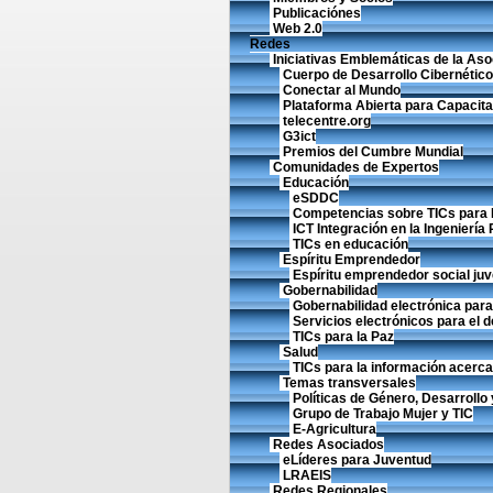
Publicaciónes
Web 2.0
Redes
Iniciativas Emblemáticas de la Aso
Cuerpo de Desarrollo Cibernético
Conectar al Mundo
Plataforma Abierta para Capacita
telecentre.org
G3ict
Premios del Cumbre Mundial
Comunidades de Expertos
Educación
eSDDC
Competencias sobre TICs para 
ICT Integración en la Ingeniería
TICs en educación
Espíritu Emprendedor
Espíritu emprendedor social juve
Gobernabilidad
Gobernabilidad electrónica para 
Servicios electrónicos para el d
TICs para la Paz
Salud
TICs para la información acerca 
Temas transversales
Políticas de Género, Desarrollo 
Grupo de Trabajo Mujer y TIC
E-Agricultura
Redes Asociados
eLíderes para Juventud
LRAEIS
Redes Regionales