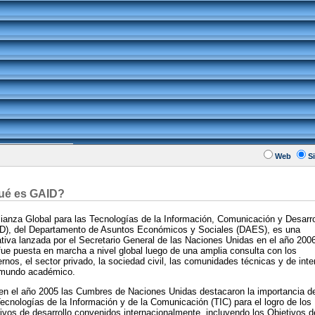
Web
Si
ué es GAID?
lianza Global para las Tecnologías de la Información, Comunicación y Desarro
D), del Departamento de Asuntos Económicos y Sociales (DAES), es una
iativa lanzada por el Secretario General de las Naciones Unidas en el año 2006
fue puesta en marcha a nivel global luego de una amplia consulta con los
rnos, el sector privado, la sociedad civil, las comunidades técnicas y de inte
 mundo académico.
ien el año 2005 las Cumbres de Naciones Unidas destacaron la importancia d
Tecnologías de la Información y de la Comunicación (TIC) para el logro de los
tivos de desarrollo convenidos internacionalmente, incluyendo los Objetivos d