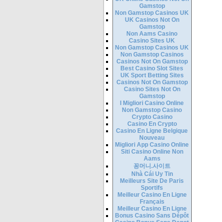
Gamstop
Non Gamstop Casinos UK
UK Casinos Not On
Gamstop
Non Aams Casino
Casino Sites UK
Non Gamstop Casinos UK
Non Gamstop Casinos
Casinos Not On Gamstop
Best Casino Slot Sites
UK Sport Betting Sites
Casinos Not On Gamstop
Casino Sites Not On
Gamstop
I Migliori Casino Online
Non Gamstop Casino
Crypto Casino
Casino En Crypto
Casino En Ligne Belgique
Nouveau
Migliori App Casino Online
Siti Casino Online Non
Aams
꽁머니.사이트
Nhà Cái Uy Tin
Meilleurs Site De Paris
Sportifs
Meilleur Casino En Ligne
Français
Meilleur Casino En Ligne
Bonus Casino Sans Dépôt