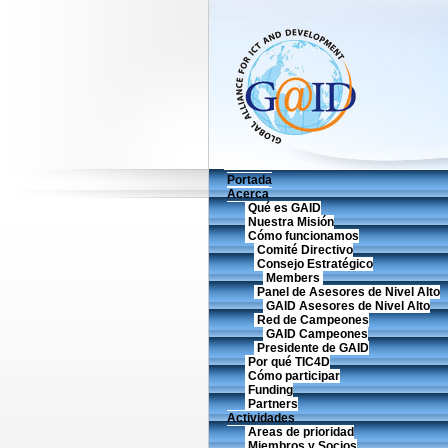
Portada
Acerca
Qué es GAID
Nuestra Misión
Cómo funcionamos
Comité Directivo
Consejo Estratégico
Members
Panel de Asesores de Nivel Alto
GAID Asesores de Nivel Alto
Red de Campeones
GAID Campeones
Presidente de GAID
Por qué TIC4D
Cómo participar
Funding
Partners
Actividades
Areas de prioridad
Miembros y Socios