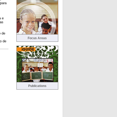
 para
a e
las
o de
Focus Areas
o de
Publications