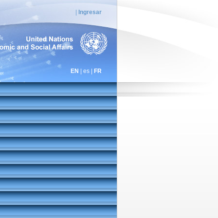
|
Ingresar
EN
| es |
FR