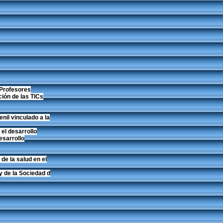
Profesores
ión de las TICs
nil vinculado a la
el desarrollo
esarrollo
de la salud en el
y de la Sociedad d