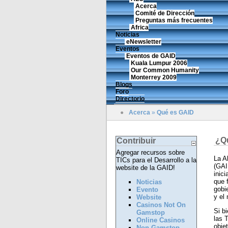
Acerca
Comité de Dirección
Preguntas más frecuentes
Africa
Noticias
eNewsletter
Eventos
Eventos de GAID
Kuala Lumpur 2006
Our Common Humanity
Monterrey 2009
Blogs
Foro
Directorio
●
Acerca
»
Qué es GAID
¿Q
Contribuir
Agregar recursos sobre
La A
TICs para el Desarrollo a la
(GAI
website de la GAID!
inic
que 
Noticias
gobie
Evento
y el
Website
Casinos Not On
Si b
Gamstop
las 
Online Casinos
obje
Non Gamstop