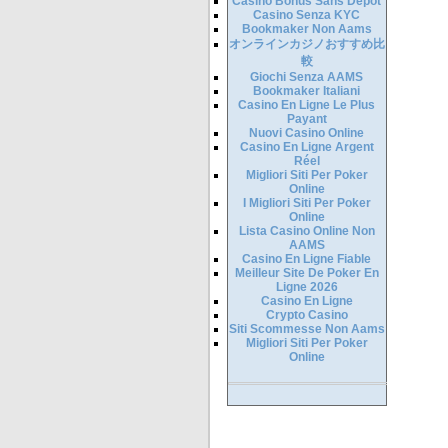
Casino Bonus Sans Depot
Casino Senza KYC
Bookmaker Non Aams
オンラインカジノおすすめ比
較
Giochi Senza AAMS
Bookmaker Italiani
Casino En Ligne Le Plus
Payant
Nuovi Casino Online
Casino En Ligne Argent
Réel
Migliori Siti Per Poker
Online
I Migliori Siti Per Poker
Online
Lista Casino Online Non
AAMS
Casino En Ligne Fiable
Meilleur Site De Poker En
Ligne 2026
Casino En Ligne
Crypto Casino
Siti Scommesse Non Aams
Migliori Siti Per Poker
Online