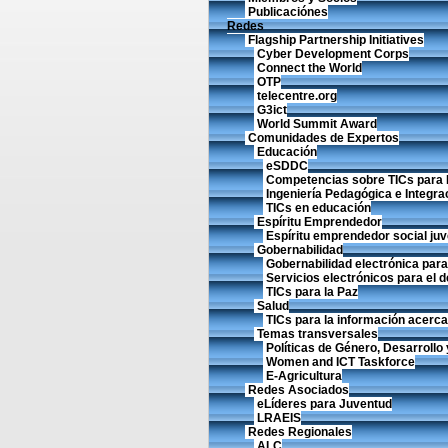
Publicaciónes
Redes
Flagship Partnership Initiatives
Cyber Development Corps
Connect the World
OTP
telecentre.org
G3ict
World Summit Award
Comunidades de Expertos
Educación
eSDDC
Competencias sobre TICs para 
Ingeniería Pedagógica e Integrac
TICs en educación
Espíritu Emprendedor
Espíritu emprendedor social juve
Gobernabilidad
Gobernabilidad electrónica para 
Servicios electrónicos para el d
TICs para la Paz
Salud
TICs para la información acerca 
Temas transversales
Políticas de Género, Desarrollo 
Women and ICT Taskforce
E-Agricultura
Redes Asociados
eLíderes para Juventud
LRAEIS
Redes Regionales
ALC