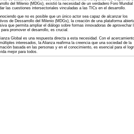
rrollo del Milenio (MDGs), existió la necesidad de un verdadero Foro Mundial
ar las cuestiones intersectoriales vinculadas a las TICs en el desarrollo.
nociendo que no es posible que un único actor sea capaz de alcanzar los
tivos de Dessarrollo del Milenio (MDGs), la creación de una plataforma abiert
usiva que permita ampliar el diálogo sobre formas innovadoras de aprovechar 
 para promover el desarrollo, es crucial.
lianza Global es una respuesta directa a esta necesidad. Con el acercamient
múltiples interesados, la Alianza reafirma la creencia que una sociedad de la
rmación basada en las personas y en el conocimiento, es esencial para el logr
vida mejor para todos.