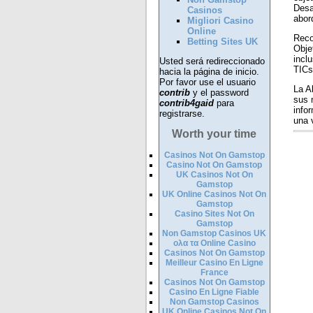
Desa
Casinos
abord
Migliori Casino
Online
Reco
Betting Sites UK
Obje
incl
Usted será redireccionado
TICs
hacia la página de inicio.
Por favor use el usuario
La A
contrib
y el password
sus 
contrib4gaid
para
info
registrarse.
una 
Worth your time
Casinos Not On Gamstop
Casino Not On Gamstop
UK Casinos Not On
Gamstop
UK Online Casinos Not On
Gamstop
Casino Sites Not On
Gamstop
Non Gamstop Casinos UK
ολα τα Online Casino
Casinos Not On Gamstop
Meilleur Casino En Ligne
France
Casinos Not On Gamstop
Casino En Ligne Fiable
Non Gamstop Casinos
UK Online Casinos Not On