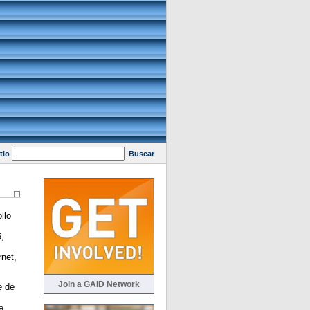
tio
Buscar
llo
,
rnet,
Join a GAID Network
e de
e